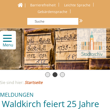
|
|
|
Barrierefreiheit
Leichte Sprache
|
Gebärdensprache
Menu
Sie sind hier:
Startseite
MELDUNGEN
Waldkirch feiert 25 Jahre