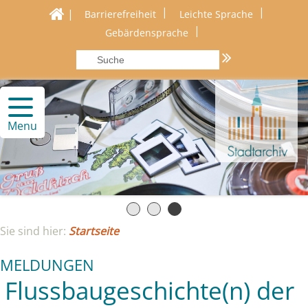
|
|
|
Barrierefreiheit
Leichte Sprache
|
Gebärdensprache
Menu
Sie sind hier:
Startseite
MELDUNGEN
Flussbaugeschichte(n) der