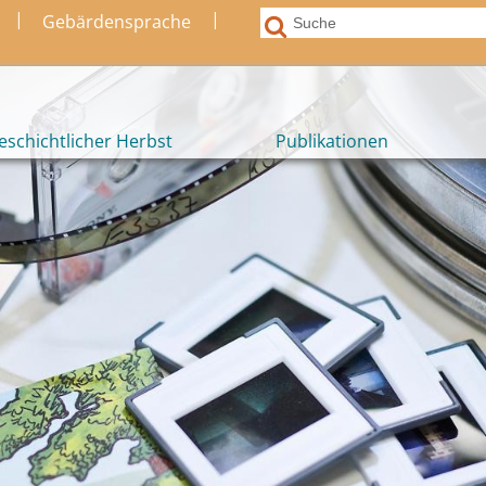
|
|
Gebärdensprache
eschichtlicher Herbst
Publikationen