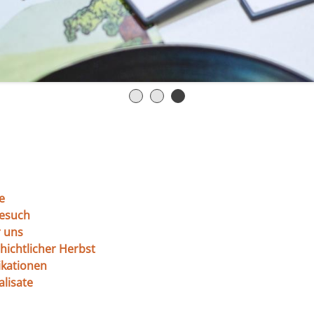
e
Besuch
 uns
hichtlicher Herbst
ikationen
alisate