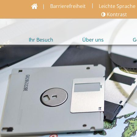
|
|
Barrierefreiheit
Leichte Sprache
Kontrast
Ihr Besuch
Über uns
G